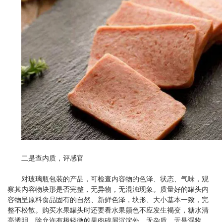
二是查内质，评感官
对玻璃瓶包装的产品，可检查内容物的色泽、状态、气味，观
察其内容物块形是否完整，无异物，无混浊现象。质量好的罐头内
容物呈原料食品固有的自然、新鲜色泽，块形、大小基本一致，完
整不松散。购买水果罐头时还要看水果颜色不应发生褐变，糖水清
亮透明，除允许有极轻微的果肉碎屑沉淀外，无杂质、无悬浮物，