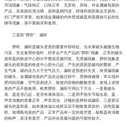
浑浊现象；气味纯正，口味正常﹑无异色﹑异味。对金属罐包装的
产品，其表面应清洁锈，底和盖稍凹进，焊缝和底部卷边无损伤，
封门严密不变形。如发现金属罐的内外壁或罐盖有因腐蚀引起的生
锈等现象，请不要购买和食用。
三是防“胖听”、漏听
胖听、漏听是罐头变质的重要外部特征。当水果罐头被微生物
污染，失去食用价值时，经常会产生产品的“胖听”现象，正常的罐头
底和盖的铁皮中心部分平整或呈微凹状，无泄漏现象。胖听现象是
罐头的底和盖的铁皮中心部分凸起，产生的原因是罐内的繁殖，产
生气体，罐内压力大于空气压力。漏听是指密封失灵，有泄漏现象
的罐头。金属罐包装的产品在运输过程中，受物体碰撞，常出现外
壁内陷现象，空气容易进入，致使内容物的酸败变质，发现上述情
形的产品不能食用。检查胖听、漏听可用以下方法：一是看罐头
底、盖是否凸起，是否有液体流出。二是用手指关节敲击底、盖，
声音清脆的质量正常，声音混浊、沙哑的是胖听或漏听。三是挤压
罐头的盖和底，如有液体溢出或挤压后不能恢复原状的，说明是漏
听。玻璃瓶包装的产品，正常产品有一定的真空度，敲瓶盖有清脆
的响声，若没有真空，产品存在质量问题的可能性较大。