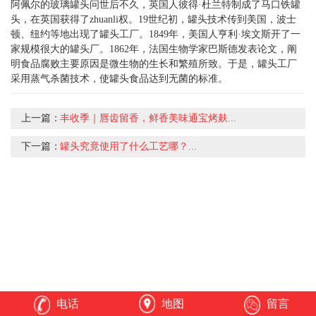
阿佩尔的玻璃罐头问世后不久，英国人彼得·杜兰特制成了马口铁罐
头，在英国获得了zhuanli权。19世纪初，罐头技术传到美国，波士
顿、纽约等地出现了罐头工厂。1849年，美国人亨利·埃文斯开了一
家规模很大的罐头厂。1862年，法国生物学家巴斯德发表论文，阐
明食品腐败主要原因是微生物的生长和繁殖所致。于是，罐头工厂
采用蒸气杀菌技术，使罐头食品达到无菌的标准。
上一篇：
丰收季｜唇齿留香，鲜香美味通宝烤麸...
下一篇：
罐头究竟使用了什么工艺哪？...
电话
地图
留言