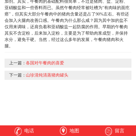
加剂。其实，午餐肉的基础配料很简单，不过是猪肉、盐、淀粉、
亚硝酸盐和一些香料而已。虽然午餐肉经常被吐槽为“有肉味的面疙
瘩”，但其实大部分午餐肉中的猪肉含量还是占了90%左右。有些还
会加入火腿肉改善口感。午餐肉为什么那么咸？因为其中加的盐不
仅用来调味，还肩负着和亚硝酸盐一起防腐的作用。早期的午餐肉
其实不含淀粉，后来加入淀粉，主要是为了帮助肉浆成型，并保持
水分，避免干硬。当然，经过这么多年的发展，午餐肉猪肉和火
腿。
上一篇：
各国对午餐肉的喜爱
下一篇：
山珍清炖清蒸猪肉罐头
电话
地图
留言