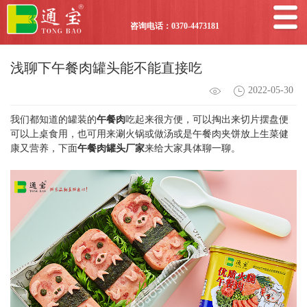
咨询电话：0370-4473181
浅聊下午餐肉罐头能不能直接吃
2022-05-30
我们都知道的罐装的
午餐肉
吃起来很方便，可以掏出来切片摆盘便
可以上桌食用，也可用来涮火锅或做汤或是午餐肉夹饼放上生菜健
康又营养，下面
午餐肉罐头厂家
来给大家具体聊一聊。