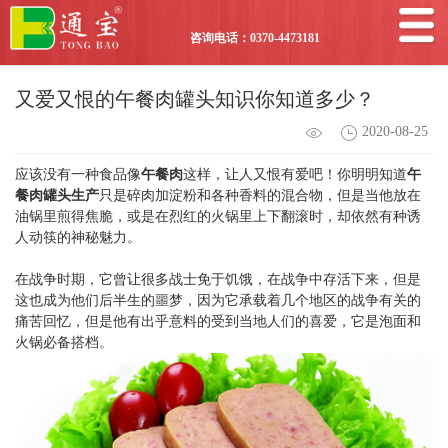
咨询电话：0370-4473181
又爱又恨的午餐肉罐头知识你知道多少？
2020-08-25
应该没有一种食品像
午餐肉
这样，让人又恨有爱吧！你明明知道
午
餐肉罐头生产
只是碎肉加淀粉和各种香料的混合物，但是当他放在
油锅里煎得焦脆，或是在烈红的火锅里上下翻滚时，却依然有种诱
人动筷的神秘魅力。
在战争时期，它曾让很多战士免于饥饿，在战争中存活下来，但是
这也成为他们后半生的噩梦，因为它承载着几个地区的战争有关的
痛苦回忆，但是他有出乎意料的受到当地人们的喜爱，它是泡面和
火锅必备搭档。